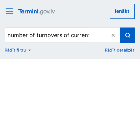
Ienākt
Rādīt filtru
Rādīt detalizēti
No
Uz
Nozare