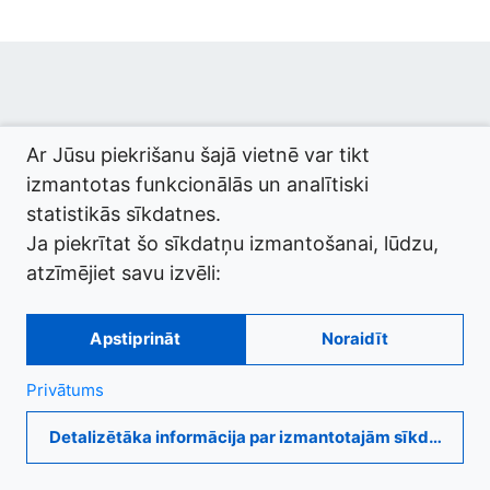
© 2026 termini.gov.lv. Izstrādātājs:
Tilde
.
Ar Jūsu piekrišanu šajā vietnē var tikt
izmantotas funkcionālās un analītiski
statistikās sīkdatnes.
Ja piekrītat šo sīkdatņu izmantošanai, lūdzu,
atzīmējiet savu izvēli:
Apstiprināt
Noraidīt
Privātums
Detalizētāka informācija par izmantotajām sīkdatnēm