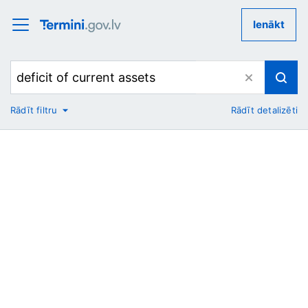
Ienākt
Rādīt filtru
Rādīt detalizēti
No
Uz
Nozare