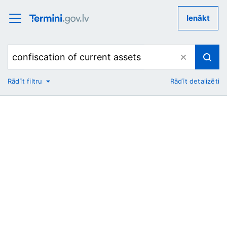
Ienākt
Rādīt filtru
Rādīt detalizēti
No
Uz
Nozare