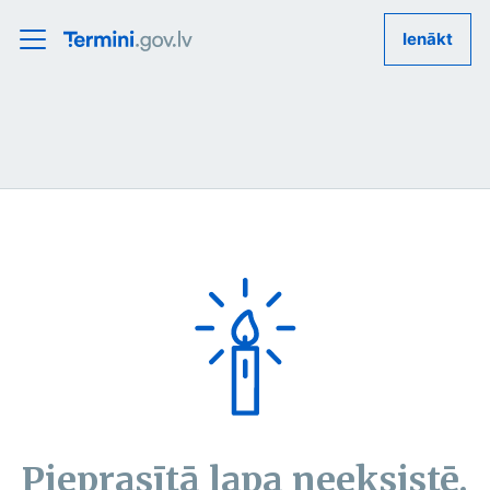
Ienākt
Pieprasītā lapa neeksistē.