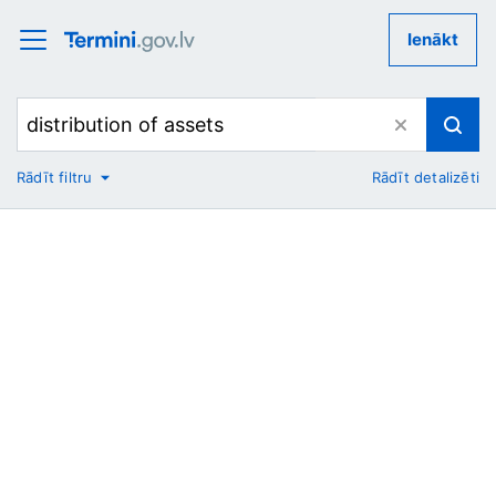
Ienākt
Rādīt filtru
Rādīt detalizēti
No
Uz
Nozare