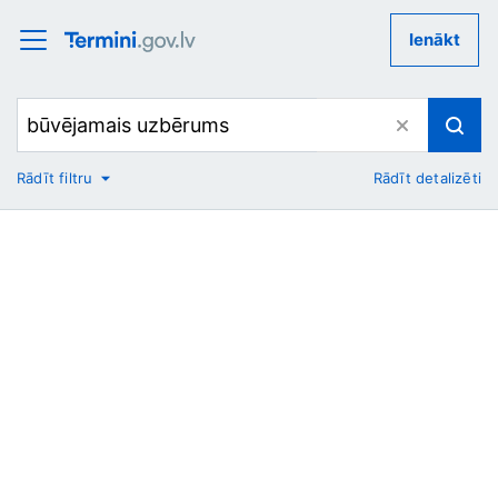
Ienākt
Rādīt filtru
Rādīt detalizēti
No
Uz
Nozare