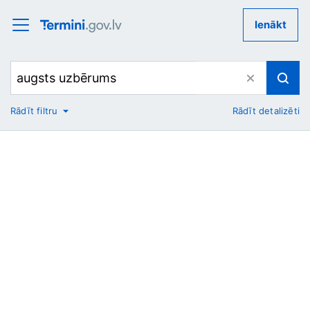
Ienākt
Rādīt filtru
Rādīt detalizēti
No
Uz
Nozare