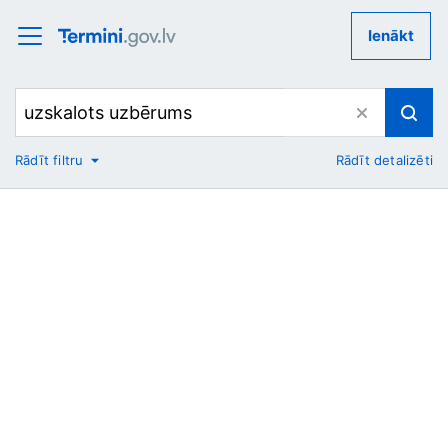
Ienākt
Rādīt filtru
Rādīt detalizēti
No
Uz
Nozare