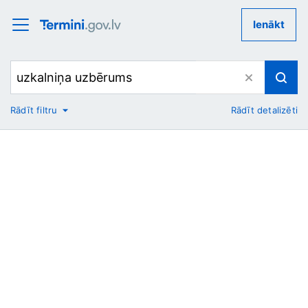
Ienākt
Rādīt filtru
Rādīt detalizēti
No
Uz
Nozare