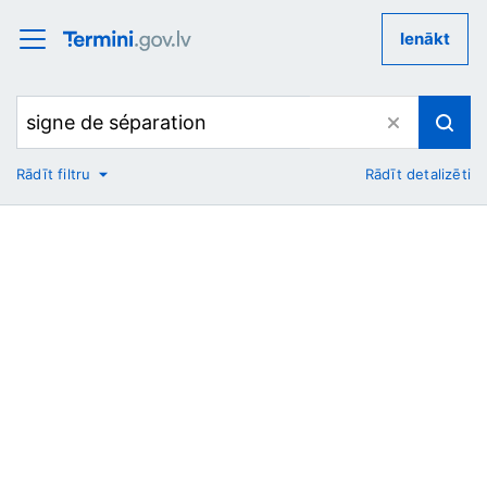
Ienākt
Rādīt filtru
Rādīt detalizēti
No
Uz
Nozare