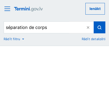
Ienākt
Rādīt filtru
Rādīt detalizēti
No
Uz
Nozare