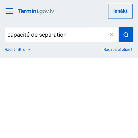
Ienākt
Rādīt filtru
Rādīt detalizēti
No
Uz
Nozare