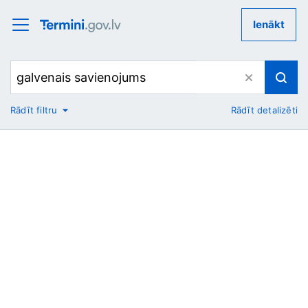
Ienākt
Rādīt filtru
Rādīt detalizēti
No
Uz
Nozare