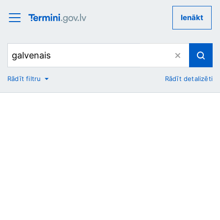
Ienākt
Rādīt filtru
Rādīt detalizēti
No
Uz
Nozare