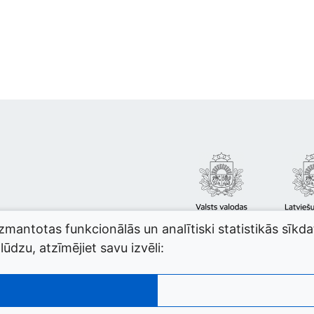
izmantotas funkcionālās un analītiski statistikās sīkd
ūdzu, atzīmējiet savu izvēli: