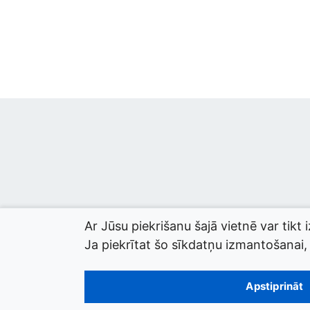
Ar Jūsu piekrišanu šajā vietnē var tikt 
Ja piekrītat šo sīkdatņu izmantošanai, l
© 2026 termini.gov.lv. Izstrādātājs:
Tilde
.
Apstiprināt