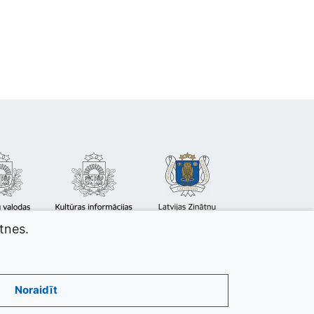
atnes.
Noraidīt