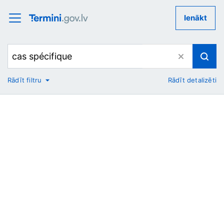
Ienākt
Rādīt filtru
Rādīt detalizēti
No
Uz
Nozare