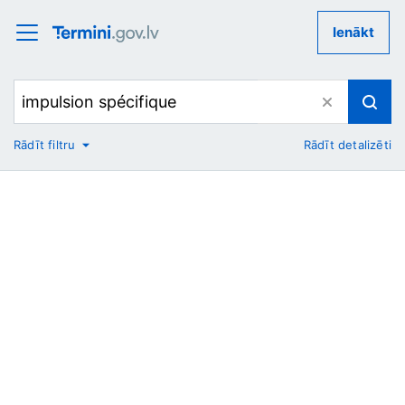
Ienākt
Rādīt filtru
Rādīt detalizēti
No
Uz
Nozare