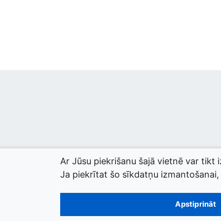
Ar Jūsu piekrišanu šajā vietnē var tikt 
Ja piekrītat šo sīkdatņu izmantošanai, l
© 2026 termini.gov.lv. Izstrādātājs:
Tilde
.
Apstiprināt