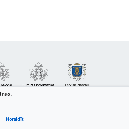
atnes.
Noraidīt