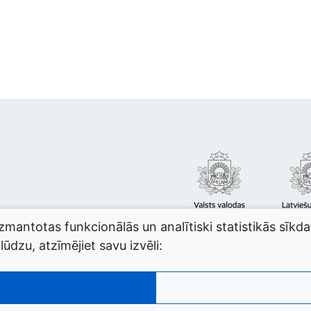
izmantotas funkcionālās un analītiski statistikās sīkd
ūdzu, atzīmējiet savu izvēli: