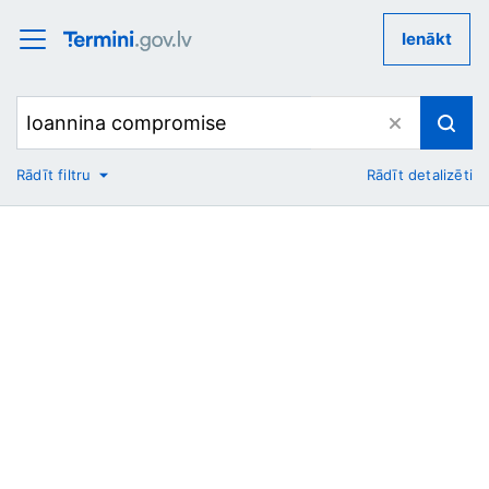
Ienākt
Rādīt filtru
Rādīt detalizēti
No
Uz
Nozare