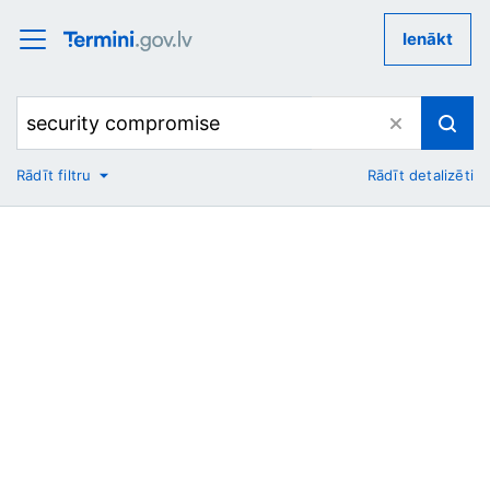
Ienākt
Rādīt filtru
Rādīt detalizēti
No
Uz
Nozare