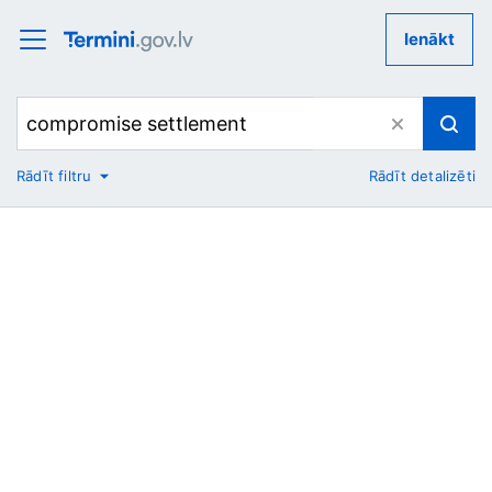
Ienākt
Rādīt filtru
Rādīt detalizēti
No
Uz
Nozare