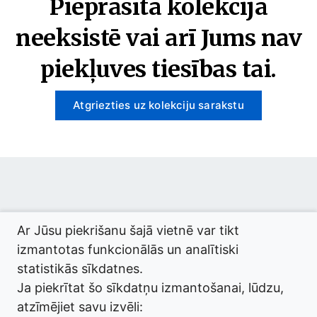
Pieprasītā kolekcija
neeksistē vai arī Jums nav
piekļuves tiesības tai.
Atgriezties uz kolekciju sarakstu
© 2026 termini.gov.lv. Izstrādātājs:
Tilde
.
Ar Jūsu piekrišanu šajā vietnē var tikt
izmantotas funkcionālās un analītiski
statistikās sīkdatnes.
Ja piekrītat šo sīkdatņu izmantošanai, lūdzu,
atzīmējiet savu izvēli: