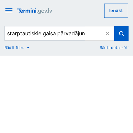
Ienākt
Rādīt filtru
Rādīt detalizēti
No
Uz
Nozare