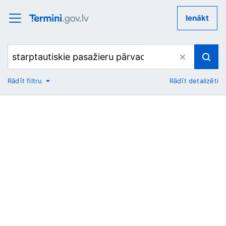
Ienākt
Rādīt filtru
Rādīt detalizēti
No
Uz
Nozare