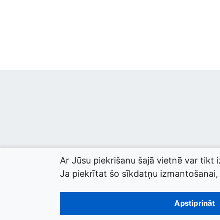
Ar Jūsu piekrišanu šajā vietnē var tikt 
Ja piekrītat šo sīkdatņu izmantošanai, l
© 2026 termini.gov.lv. Izstrādātājs:
Tilde
.
Apstiprināt