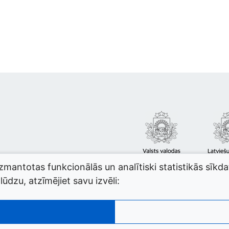
izmantotas funkcionālās un analītiski statistikās sīkd
ūdzu, atzīmējiet savu izvēli: