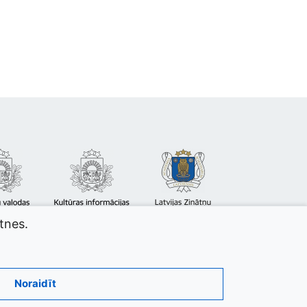
atnes.
Noraidīt