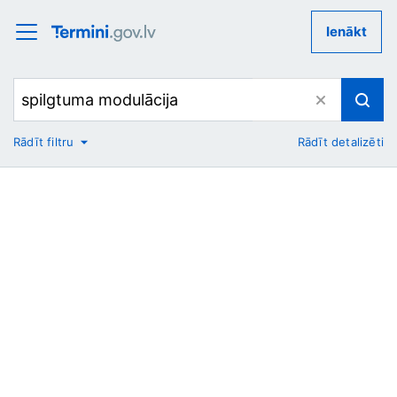
Ienākt
Rādīt filtru
Rādīt detalizēti
No
Uz
Nozare