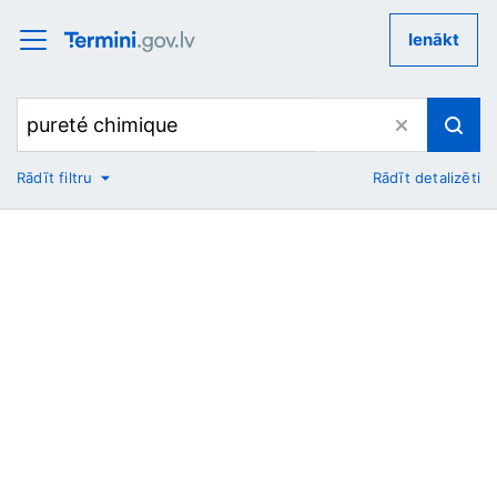
Ienākt
Rādīt filtru
Rādīt detalizēti
No
Uz
Nozare