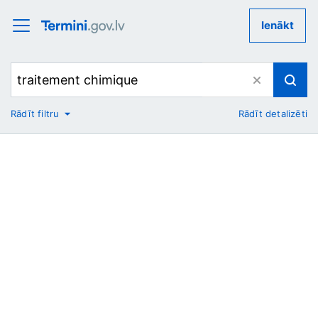
Ienākt
Rādīt filtru
Rādīt detalizēti
No
Uz
Nozare