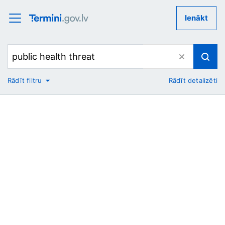
Ienākt
Rādīt filtru
Rādīt detalizēti
No
Uz
Nozare