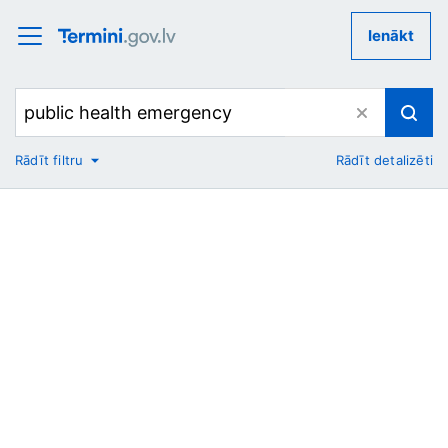
Ienākt
Rādīt filtru
Rādīt detalizēti
No
Uz
Nozare