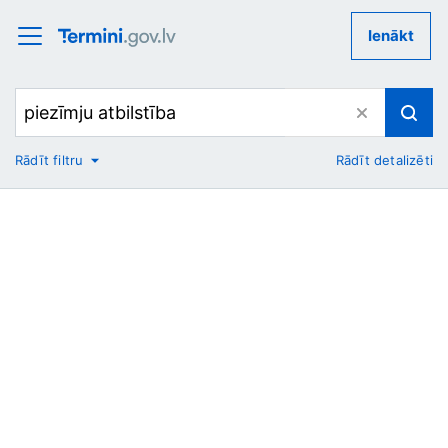
Ienākt
Rādīt filtru
Rādīt detalizēti
No
Uz
Nozare