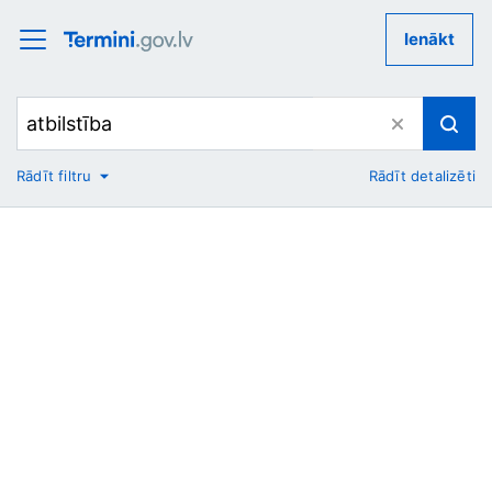
Ienākt
Rādīt filtru
Rādīt detalizēti
No
Uz
Nozare