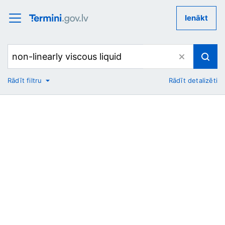
Ienākt
Rādīt filtru
Rādīt detalizēti
No
Uz
Nozare