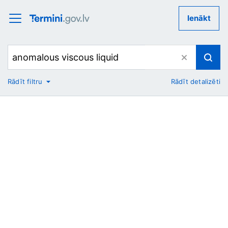
Ienākt
Rādīt filtru
Rādīt detalizēti
No
Uz
Nozare