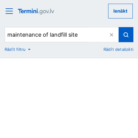
Ienākt
Rādīt filtru
Rādīt detalizēti
No
Uz
Nozare