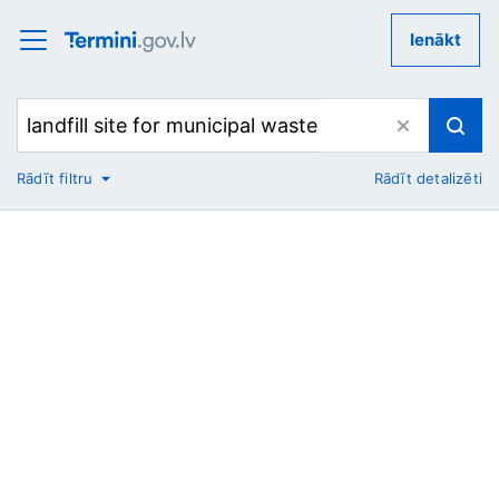
Ienākt
Rādīt filtru
Rādīt detalizēti
No
Uz
Nozare