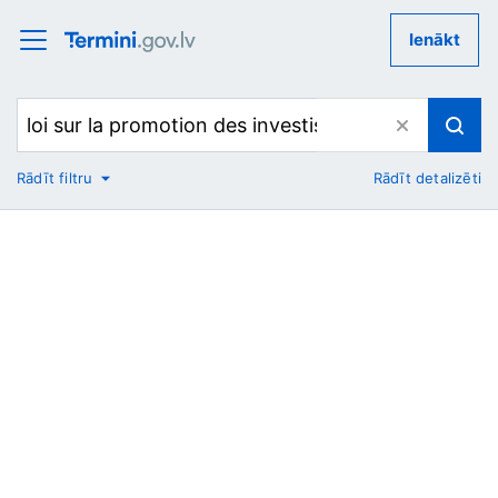
Ienākt
Rādīt filtru
Rādīt detalizēti
No
Uz
Nozare