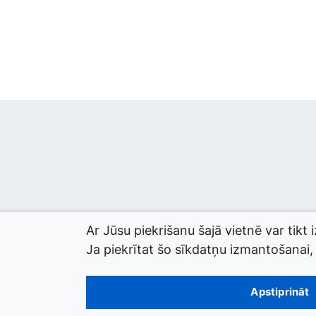
Ar Jūsu piekrišanu šajā vietnē var tikt 
Ja piekrītat šo sīkdatņu izmantošanai, l
© 2026 termini.gov.lv. Izstrādātājs:
Tilde
.
Apstiprināt