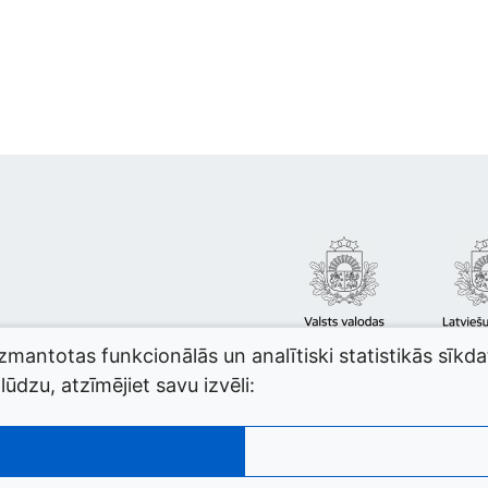
izmantotas funkcionālās un analītiski statistikās sīkd
ūdzu, atzīmējiet savu izvēli: