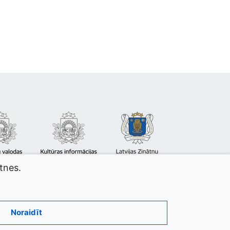
atnes.
Noraidīt