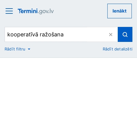
Ienākt
Rādīt filtru
Rādīt detalizēti
No
Uz
Nozare