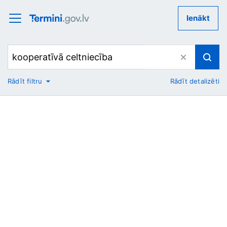
Ienākt
Rādīt filtru
Rādīt detalizēti
No
Uz
Nozare