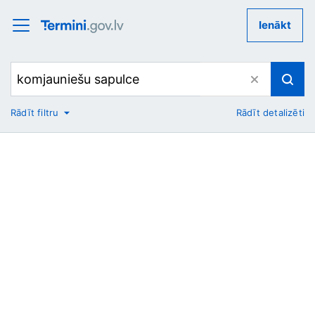
Ienākt
Rādīt filtru
Rādīt detalizēti
No
Uz
Nozare