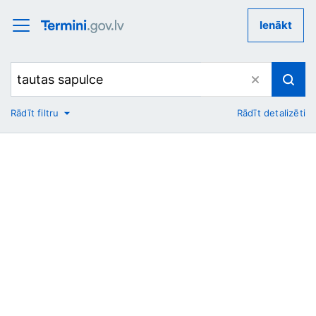
Ienākt
Rādīt filtru
Rādīt detalizēti
No
Uz
Nozare