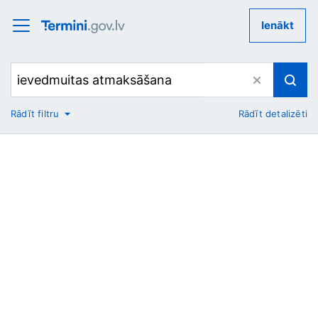
Ienākt
Rādīt filtru
Rādīt detalizēti
No
Uz
Nozare