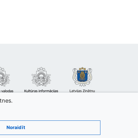
atnes.
Noraidīt