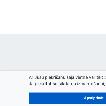
Ar Jūsu piekrišanu šajā vietnē var tikt 
Ja piekrītat šo sīkdatņu izmantošanai, l
© 2026 termini.gov.lv. Izstrādātājs:
Tilde
.
Apstiprināt