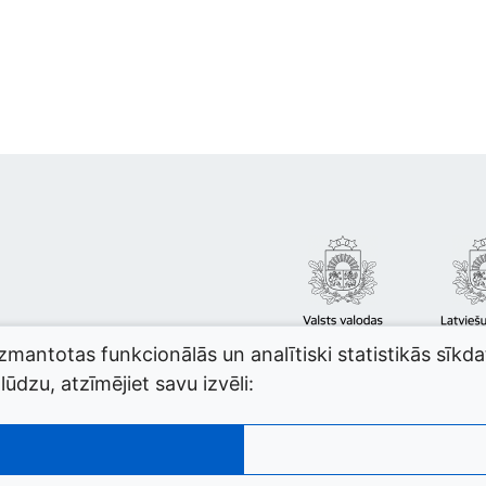
izmantotas funkcionālās un analītiski statistikās sīkd
ūdzu, atzīmējiet savu izvēli: