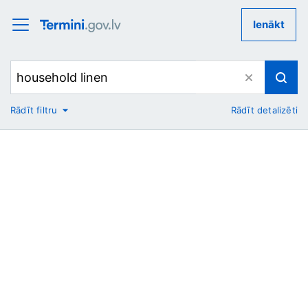
Ienākt
Rādīt filtru
Rādīt detalizēti
No
Uz
Nozare