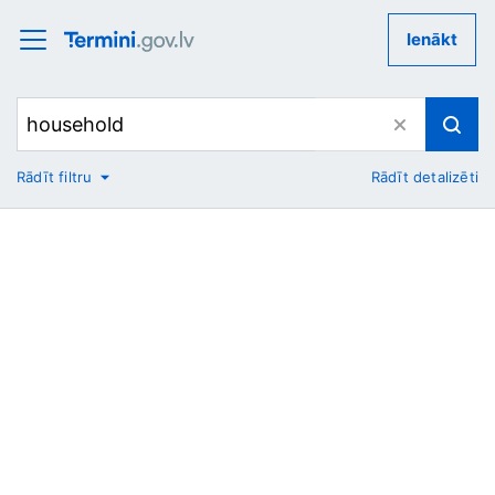
Ienākt
Rādīt filtru
Rādīt detalizēti
No
Uz
Nozare