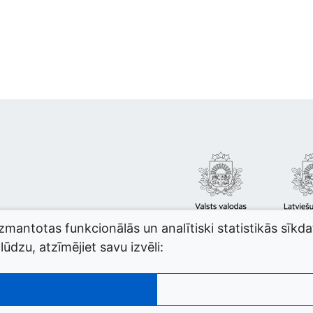
izmantotas funkcionālās un analītiski statistikās sīkd
ūdzu, atzīmējiet savu izvēli: