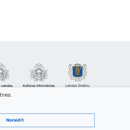
atnes.
Noraidīt