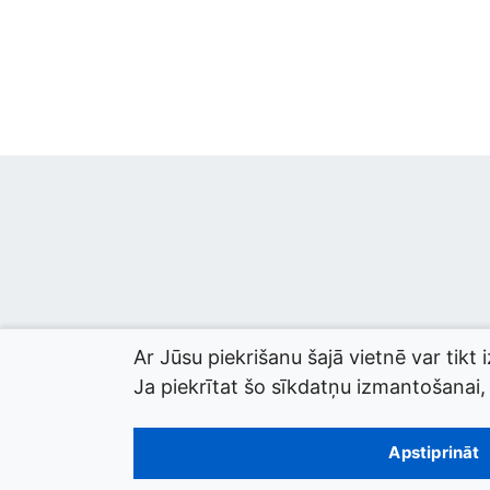
Ar Jūsu piekrišanu šajā vietnē var tikt 
Ja piekrītat šo sīkdatņu izmantošanai, l
© 2026 termini.gov.lv. Izstrādātājs:
Tilde
.
Apstiprināt