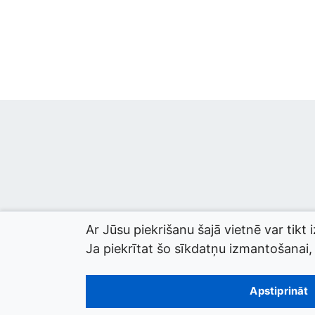
Ar Jūsu piekrišanu šajā vietnē var tikt 
Ja piekrītat šo sīkdatņu izmantošanai, l
© 2026 termini.gov.lv. Izstrādātājs:
Tilde
.
Apstiprināt