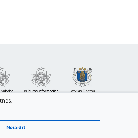
atnes.
Noraidīt