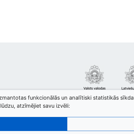
izmantotas funkcionālās un analītiski statistikās sīkd
ūdzu, atzīmējiet savu izvēli: