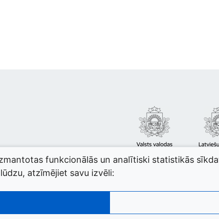
izmantotas funkcionālās un analītiski statistikās sīkd
ūdzu, atzīmējiet savu izvēli: