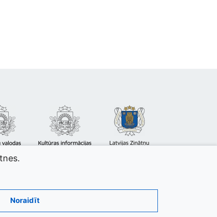
atnes.
Noraidīt