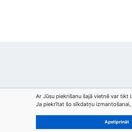
Ar Jūsu piekrišanu šajā vietnē var tikt 
Ja piekrītat šo sīkdatņu izmantošanai, l
© 2026 termini.gov.lv. Izstrādātājs:
Tilde
.
Apstiprināt